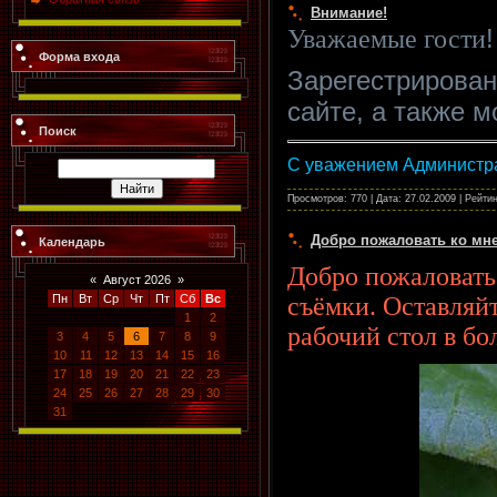
Внимание!
!
Уважаемые гости
Форма входа
Зарегестрирован
сайте, а также 
Поиск
С уважением Администр
Просмотров: 770 | Дата:
27.02.2009
| Рейтин
Добро пожаловать ко мне
Календарь
Добро пожаловать
«
Август 2026
»
Пн
Вт
Ср
Чт
Пт
Сб
Вс
съёмки. Оставляй
1
2
рабочий стол в б
3
4
5
6
7
8
9
10
11
12
13
14
15
16
17
18
19
20
21
22
23
24
25
26
27
28
29
30
31