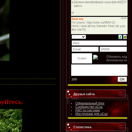
200
Друзья сайта
руйтесь.
Официальный блог
Сообщество uCoz
FAQ по системе
Инструкции для uCoz
Статистика