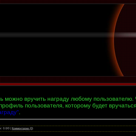
рь можно вручить
награду
любому пользователю. 
профиль пользователя, которому будет вручатьс
аграду"
.
г: 0.0/0 |
Комментарии (0)