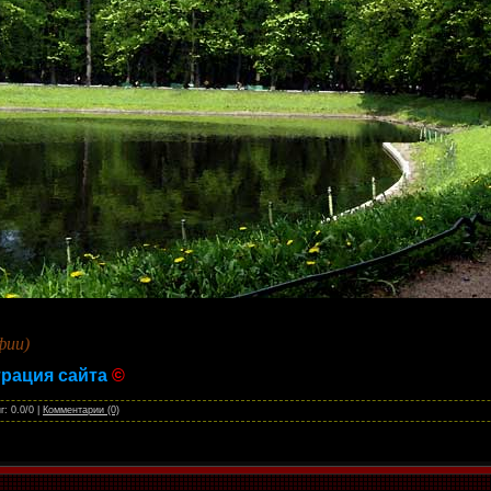
фии)
рация сайта
©
г: 0.0/0 |
Комментарии (0)