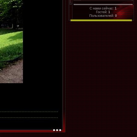
C нами сейчас:
1
Гостей:
1
Пользователей:
0