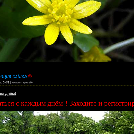
рация сайта
©
г: 5.0/1 |
Комментарии (0)
ым днём!
аться с каждым днём!! Заходите и регистри