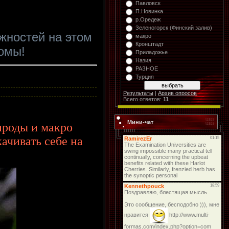
Павловск
П.Новинка
р.Оредеж
Зеленогорск (Финский залив)
жностей на этом
макро
Кронштадт
омы!
Приладожье
Назия
РАЗНОЕ
Турция
Результаты
|
Архив опросов
Всего ответов:
11
Мини-чат
ироды и макро
ачивать себе на